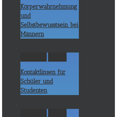
Körperwahrnehmung
und
Selbstbewusstsein bei
Männern
Permalink
Gallery
Kontaktlinsen für
Schüler und
Studenten
Permalink
Gallery