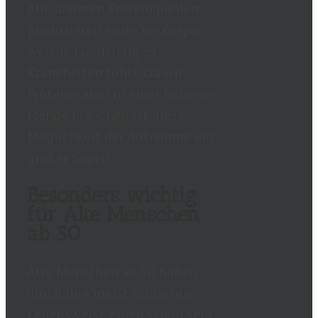
Alle anderen Proteinquellen
produzieren säure im Körper,
welche langfristig zu
Krankheiten führt. Da wir
Proteine aber in einer höheren
Menge brauchen ist diese
Möglichkeit der Aufnahme ein
großer Segen.
Besonders wichtig
für Alte Menschen
ab 50
Alte Menschen ab 50 haben
durch ihre meist schlechte
Lebensweise einen schon sehr