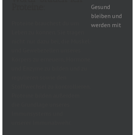
Proteine:
Gesund
bleiben und
Proteine brauchest du um
werden mit
Leben zu können. Sie tragen
nicht nur dazu bei, die Muskel-
und Gewebezellen unseres
Körpers zu erneuern, Hormone
und Enzyme zu bilden und zu
regulieren sowie den
Stoffwechsel zu kontrollieren.
Proteine bilden außerdem
die
Grundlage unseres
Immunsystems
und
unserer
Immunabwehr.