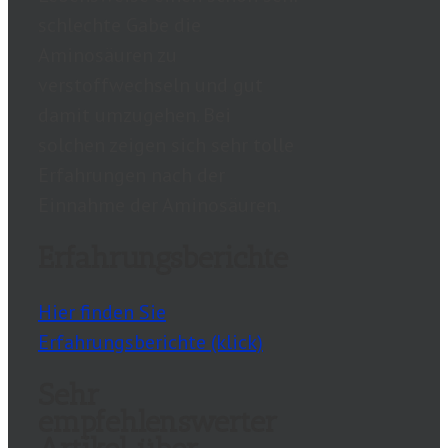
schlechte Gabe die
Aminosäuren zu
verstoffwechseln und gut
damit umzugehen. Bei
solchen zeigen sich sehr tolle
Erfahrungen nach der
Einnahme der Aminosäuren.
Erfahrungsberichte
Hier finden Sie
Erfahrungsberichte (klick)
Sehr
empfehlenswerter