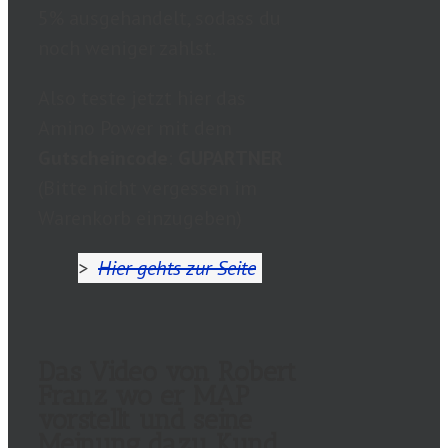
5% ausgehandelt, sodass du
noch weniger zahlst.
Also teste jetzt hier das
Amino Power mit dem
Gutscheincode
:
GUPARTNER
(Bitte nicht vergessen im
Warenkorb einzugeben)
>
Hier gehts zur Seite
Das Video von Robert
Franz wo er MAP
vorstellt und seine
Meinung dazu Kund