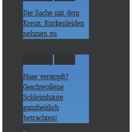
Die Sache mit dem
Kreuz: Rückenleiden
nehmen zu
Permalink
Gallery
Nase verstopft?
Geschwollene
Schleimhäute
ganzheitlich
betrachten!