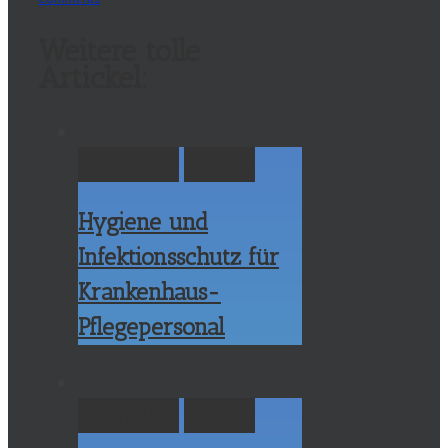
Weitere tolle
Artickel:
Permalink
Gallery
Hygiene und
Infektionsschutz für
Krankenhaus-
Pflegepersonal
Permalink
Gallery