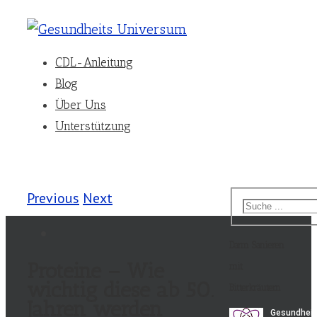
CDL-Anleitung
Blog
Über Uns
Unterstützung
Previous
Next
Darm Sanieren
Proteine – Wie
mit
wichtig diese ab 50.
Bitterkräutern
Jahren werden