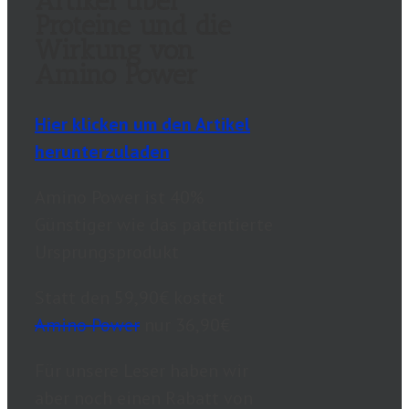
Artikel über
Proteine und die
Wirkung von
Amino Power
Hier klicken um den Artikel
herunterzuladen
Amino Power ist 40%
Günstiger wie das patentierte
Ursprungsprodukt
Statt den 59,90€ kostet
Amino Power
nur 36,90€
Für unsere Leser haben wir
aber noch einen Rabatt von