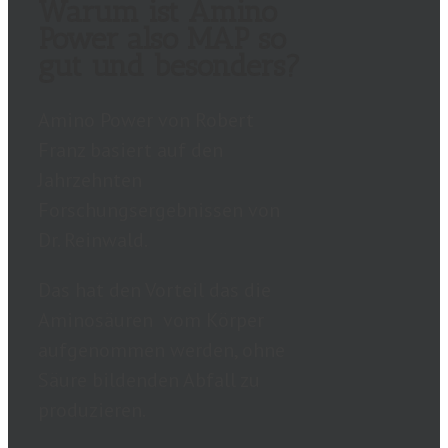
Warum ist Amino
Power also MAP so
gut und besonders?
Amino Power von Robert
Franz basiert auf den
Jahrzehnten
Forschungsergebnissen von
Dr. Reinwald.
Das hat den Vorteil das die
Aminosäuren vom Körper
aufgenommen werden, ohne
Säure bildenden Abfall zu
produzieren.